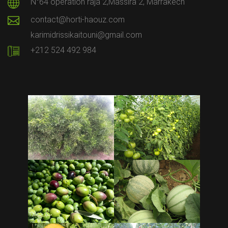
N°64 opération raja 2,Massira 2, Marrakech
contact@horti-haouz.com
karimidrissikaitouni@gmail.com
+212 524 492 984