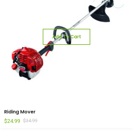
Add To Cart
Riding Mover
$
24.99
$
34.99