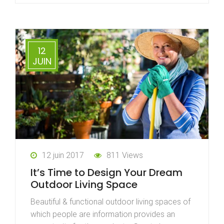
12
JUIN
12 juin 2017
811 Views
It’s Time to Design Your Dream
Outdoor Living Space
Beautiful & functional outdoor living spaces of
which people are information provides an