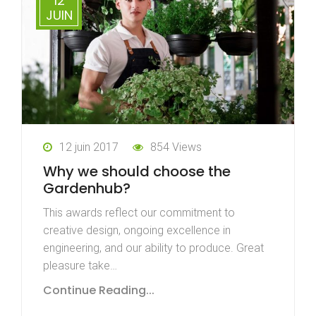
12
JUIN
12 juin 2017
854 Views
Why we should choose the
Gardenhub?
This awards reflect our commitment to
creative design, ongoing excellence in
engineering, and our ability to produce. Great
pleasure take…
Continue Reading...