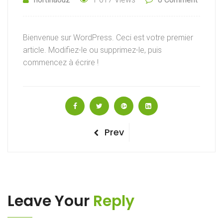
Bienvenue sur WordPress. Ceci est votre premier
article. Modifiez-le ou supprimez-le, puis
commencez à écrire !
Navigation
Previous
Prev
Post
de
l’article
Leave Your
Reply